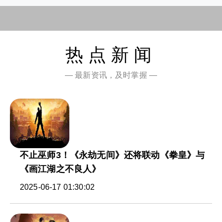
热点新闻
— 最新资讯，及时掌握 —
不止巫师3！《永劫无间》还将联动《拳皇》与
《画江湖之不良人》
2025-06-17 01:30:02