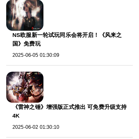
NS欧服新一轮试玩同乐会将开启！《风来之
国》免费玩
2025-06-05 01:30:09
《雷神之锤》增强版正式推出 可免费升级支持
4K
2025-06-02 01:30:10