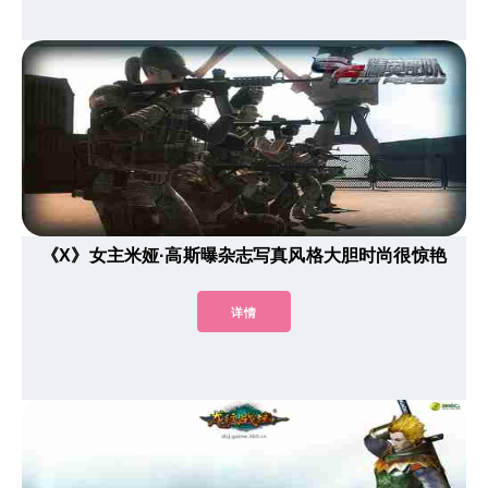
《X》女主米娅·高斯曝杂志写真风格大胆时尚很惊艳
详情