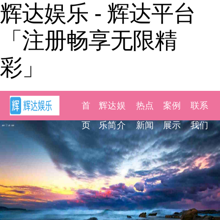
辉达娱乐 - 辉达平台
「注册畅享无限精
彩」
首
辉达娱
热点
案例
联系
页
乐简介
新闻
展示
我们