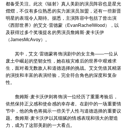
都备受关注。此次《辐射》真人美剧的演员阵容也是星光
熠熠，不仅有多位熟悉的实力派演员加盟，还有一些新晋
明星的表现令人期待。据悉，主演阵容中包括了曾出演
《西部世界》的艾文·雷德蒙（EvanRachelWood），以
及获得过多个奖项提名的男演员詹姆斯·麦卡沃伊
（JamesMcAvoy）。
其中，艾文·雷德蒙将饰演剧中的女主角——一位从
废土中崛起的坚韧女性，她在核灾难后的世界中艰难求
生，面对着无数敌人和道德选择的挑战。艾文凭借其精湛
的演技和丰富的表演经验，完全符合角色的深度和复杂
性。
詹姆斯·麦卡沃伊则将饰演一位经历了重重考验后，
依然保持正义感和使命感的幸存者。在剧中的一场重要情
节中，他的角色将揭示一些关于人性与道德选择的重要议
题。詹姆斯·麦卡沃伊以其细腻的情感表现和强大的塑造
力，成为了这部美剧的一大看点。