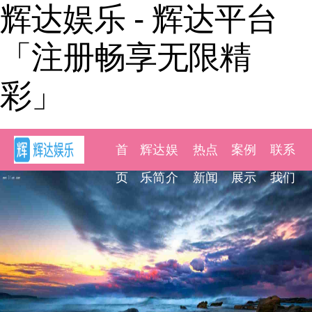
辉达娱乐 - 辉达平台
「注册畅享无限精
彩」
首
辉达娱
热点
案例
联系
页
乐简介
新闻
展示
我们